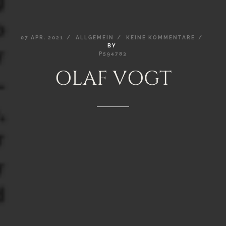
07
APR.
2021
ALLGEMEIN
KEINE
KOMMENTARE
BY
P594783
OLAF
VOGT