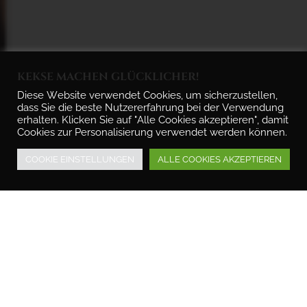
KEKSE MACHEN GLÜCKLICHER!
Diese Website verwendet Cookies, um sicherzustellen,
dass Sie die beste Nutzererfahrung bei der Verwendung
erhalten. Klicken Sie auf "Alle Cookies akzeptieren", damit
R
E
T
A
R
D
A
I
N
T
Cookies zur Personalisierung verwendet werden können.
G
S
COOKIE EINSTELLUNGEN
ALLE COOKIES AKZEPTIEREN